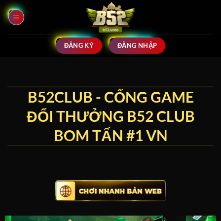
Bỏ
qua
nội
dung
ĐĂNG KÝ
ĐĂNG NHẬP
B52CLUB - CỔNG GAME
ĐỔI THƯỞNG B52 CLUB
BOM TẤN #1 VN