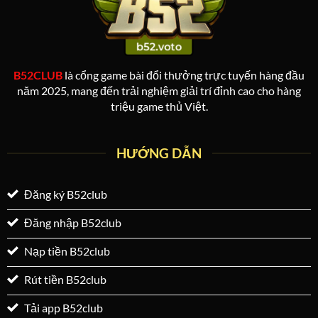
cho thành viên có thêm nhiều cơ hội nhận thưởng cũng
như gia tăng cơ hội trải nghiệm ở sảnh hot. Các chương
trình khuyến mãi được triển khai vào nhiều dịp như sự
kiện đặc biệt, ngày lễ hoặc sinh nhật lớn. Nói chung là anh
em khi đến với cổng cược sẽ dễ dàng tiếp cận nhiều ưu đãi
B52CLUB
là cổng game bài đổi thưởng trực tuyến hàng đầu
hấp dẫn với đa dạng phần thưởng thú vị.
năm 2025, mang đến trải nghiệm giải trí đỉnh cao cho hàng
triệu game thủ Việt.
Tổng hợp một số khuyến mãi chất
lượng ở B52
HƯỚNG DẪN
B52club
thường triển khai nhiều chương trình khuyến mãi
hấp dẫn nhằm mang lại cho bet thủ nhiều lợi ích nhất có
Đăng ký B52club
thể. Một trong những sự kiện được quan tâm nhiều nhất
đó là ưu đãi dành cho thành viên mới. Khi đăng ký account
Đăng nhập B52club
lần đầu và thực hiện giao dịch, hội viên có thể nhận thêm
Nạp tiền B52club
phần thưởng hỗ trợ từ sảnh.
Ngoài ra, sân chơi còn
thường xuyên tổ chức còn sự kiện theo tuần hay theo
Rút tiền B52club
tháng. Các ưu đãi này thường là hoàn trả tiền cược, tặng
quà khi đạt mức quy định hay các sự kiện đua top. Điều này
Tải app B52club
đã giúp cho hội viên có thêm động lực để tham gia và trải