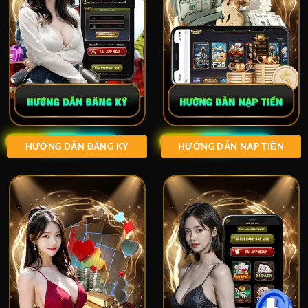
nhiên, đảm bảo không có bất kỳ sự can thiệp nào vào hệ
thống.
Định hướng phát triển của cổng cược trong
năm 2026
Một trong những định hướng mới trong 2026 này là sảnh
B52club
sẽ nâng cấp nền tảng công nghệ để cải thiện tốc
độ truy cập và trải nghiệm người dùng. Việc tối ưu hệ
thống như vậy sẽ giúp cho anh em có thể tham gia trải
HƯỚNG DẪN ĐĂNG KÝ
HƯỚNG DẪN NẠP TIỀN
nghiệm một cách mượt mà và ổn định hơn nhiều.
Thêm
nữa, sảnh cũng sẽ chú trọng đến việc mở rộng cộng đồng
người chơi hơn. Các chương trình khuyến mãi và ưu đãi sẽ
được tung ra liên tục với nhiều sự kiện thú vị hơn bao giờ.